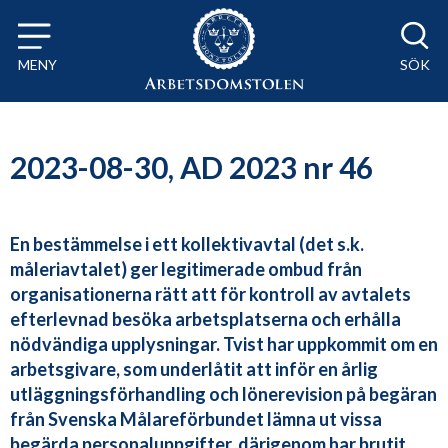
Till innehåll på sidan x
MENY
SÖK
2023-08-30, AD 2023 nr 46
En bestämmelse i ett kollektivavtal (det s.k.
måleriavtalet) ger legitimerade ombud från
organisationerna rätt att för kontroll av avtalets
efterlevnad besöka arbetsplatserna och erhålla
nödvändiga upplysningar. Tvist har uppkommit om en
arbetsgivare, som underlåtit att inför en årlig
utläggningsförhandling och lönerevision på begäran
från Svenska Målareförbundet lämna ut vissa
begärda personaluppgifter, därigenom har brutit