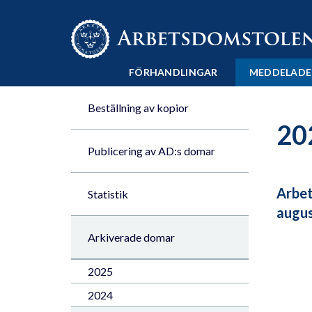
Till innehåll på sidan x
FÖRHANDLINGAR
MEDDELADE
Beställning av kopior
20
Publicering av AD:s domar
Arbet
Statistik
augus
Arkiverade domar
2025
2024