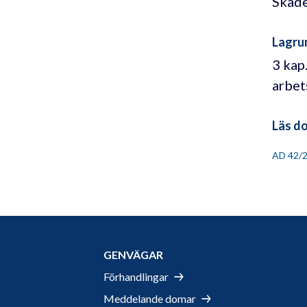
Skade
Lagru
3 kap
arbet
Läs d
AD 42/
GENVÄGAR
Förhandlingar
Meddelande domar