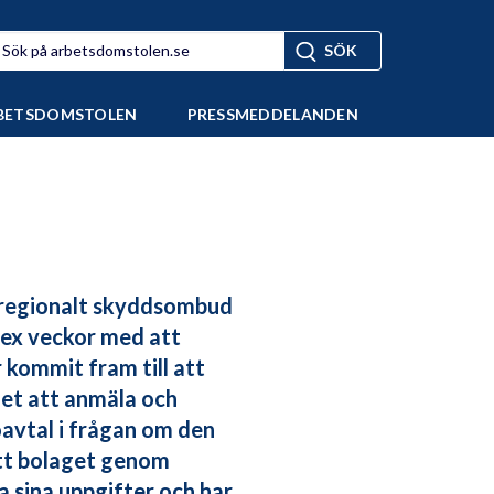
BETSDOMSTOLEN
PRESSMEDDELANDEN
 regionalt skyddsombud
sex veckor med att
kommit fram till att
det att anmäla och
öavtal i frågan om den
tt bolaget genom
 sina uppgifter och har