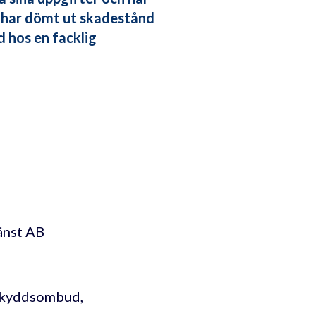
 har dömt ut skadestånd
d hos en facklig
änst AB
skyddsombud,