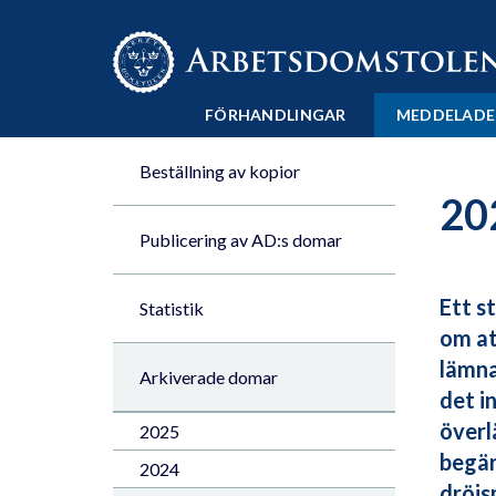
Till innehåll på sidan x
FÖRHANDLINGAR
MEDDELADE
Beställning av kopior
20
Publicering av AD:s domar
Ett s
Statistik
om at
lämna
Arkiverade domar
det i
överl
2025
begär
2024
dröjs