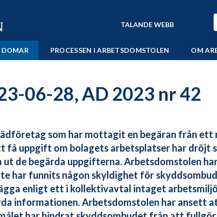
TALANDE WEBB
 DOMAR
PROCESSEN I ARBETSDOMSTOLEN
OM AR
23-06-28, AD 2023 nr 42
tädföretag som har mottagit en begäran från ett
t få uppgift om bolagets arbetsplatser har dröjt 
 ut de begärda uppgifterna. Arbetsdomstolen har 
nte har funnits någon skyldighet för skyddsombu
ägga enligt ett i kollektivavtal intaget arbetsmilj
da informationen. Arbetsdomstolen har ansett a
målet har hindrat skyddsombudet från att fullgöra