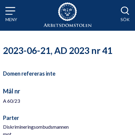
Till innehåll på sidan x
MENY
SÖK
2023-06-21, AD 2023 nr 41
Domen refereras inte
Mål nr
A 60/23
Parter
Diskrimineringsombudsmannen
mot