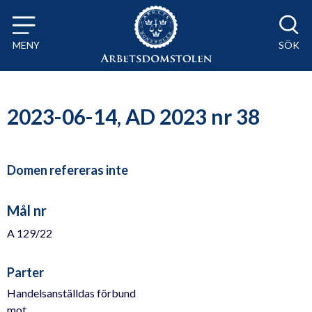
Till innehåll på sidan x
MENY
SÖK
2023-06-14, AD 2023 nr 38
Domen refereras inte
Mål nr
A 129/22
Parter
Handelsanställdas förbund
mot