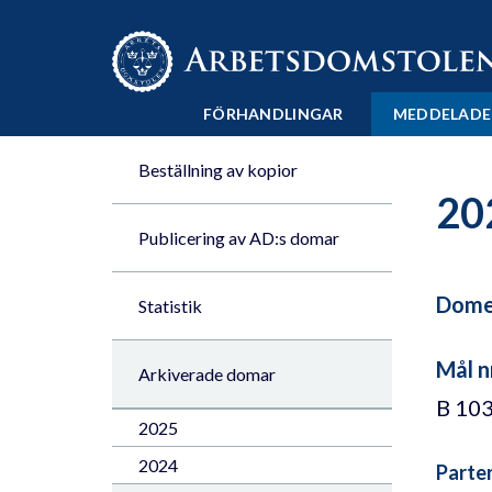
Till innehåll på sidan x
FÖRHANDLINGAR
MEDDELADE
Beställning av kopior
20
Publicering av AD:s domar
Domen
Statistik
Mål n
Arkiverade domar
B 10
2025
2024
Parte