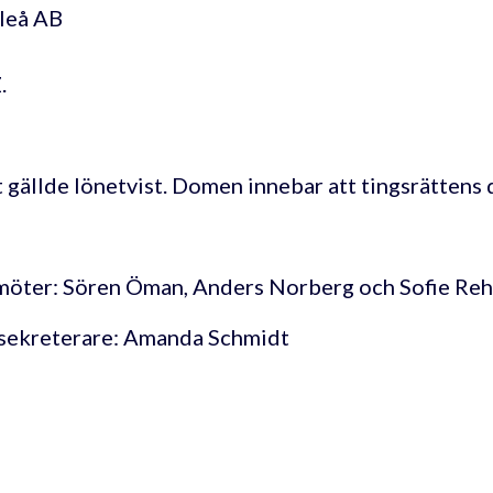
leå AB
.
n
 gällde lönetvist. Domen innebar att tingsrättens 
öter: Sören Öman, Anders Norberg och Sofie Rehn
sekreterare: Amanda Schmidt