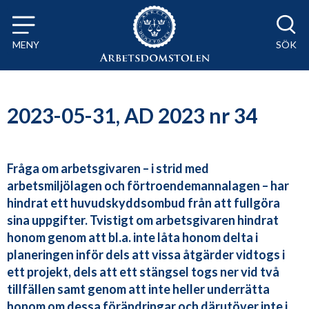
Till innehåll på sidan x
MENY
SÖK
2023-05-31, AD 2023 nr 34
Fråga om arbetsgivaren – i strid med
arbetsmiljölagen och förtroendemannalagen – har
hindrat ett huvudskyddsombud från att fullgöra
sina uppgifter. Tvistigt om arbetsgivaren hindrat
honom genom att bl.a. inte låta honom delta i
planeringen inför dels att vissa åtgärder vidtogs i
ett projekt, dels att ett stängsel togs ner vid två
tillfällen samt genom att inte heller underrätta
honom om dessa förändringar och därutöver inte i