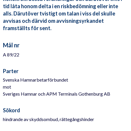
tid låta honom delta i en riskbedömning eller inte
alls. Därutöver tvistigt om talan i viss del skulle
avvisas och därvid om avvisningsyrkandet
framställts för sent.
Mål nr
A 89/22
Parter
Svenska Hamnarbetarförbundet
mot
Sveriges Hamnar och APM Terminals Gothenburg AB
Sökord
hindrande av skyddsombud, rättegångshinder