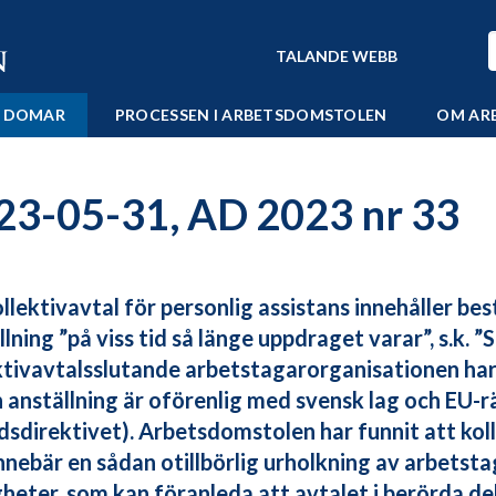
TALANDE WEBB
 DOMAR
PROCESSEN I ARBETSDOMSTOLEN
OM AR
23-05-31, AD 2023 nr 33
ollektivavtal för personlig assistans innehåller b
llning ”på viss tid så länge uppdraget varar”, s.k. 
ktivavtalsslutande arbetstagarorganisationen har 
 anställning är oförenlig med svensk lag och EU-rät
idsdirektivet). Arbetsdomstolen har funnit att kol
innebär en sådan otillbörlig urholkning av arbets
gheter, som kan föranleda att avtalet i berörda del