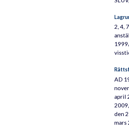
SLUV,
Lagru
2, 4,
anstä
1999/
visst
Rättsf
AD 19
novem
april
2009,
den 2
mars 