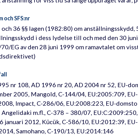
 anställning för viss tid så länge uppdraget varar, 
m och SFS:nr
 7 och 36 §§ lagen (1982:80) om anställningsskydd,
llningsskydd i dess lydelse till och med den 30 jun
70/EG av den 28 juni 1999 om ramavtalet om vissti
idsdirektivet)
all
95 nr 108, AD 1996 nr 20, AD 2004 nr 52, EU-do
ber 2005, Mangold, C-144/04, EU:2005:709, EU
 2008, Impact, C-286/06, EU:2008:223, EU-domsto
 Angelidaki m.fl., C-378 – 380/07, EU:C:2009:25
6 januari 2012, Kücük, C-586/10, EU:2012:39, E
2014, Samohano, C-190/13, EU:2014:146