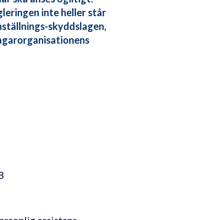
eringen inte heller står
nställnings-skyddslagen,
tagarorganisationens
B