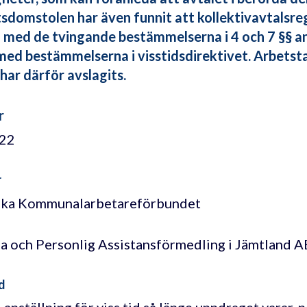
sdomstolen har även funnit att kollektivavtalsregl
id med de tvingande bestämmelserna i 4 och 7 §§ a
 med bestämmelserna i visstidsdirektivet. Arbets
 har därför avslagits.
r
/22
r
ska Kommunalarbetareförbundet
a och Personlig Assistansförmedling i Jämtland A
d