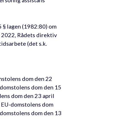
personlig assistans
 5 § lagen (1982:80) om
i 2022, Rådets direktiv
dsarbete (det s.k.
mstolens dom den 22
-domstolens dom den 15
lens dom den 23 april
0, EU-domstolens dom
U-domstolens dom den 13