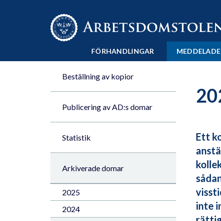
Till innehåll på sidan x
FÖRHANDLINGAR
MEDDELADE
Beställning av kopior
20
Publicering av AD:s domar
Ett k
Statistik
anstä
kolle
Arkiverade domar
sådan
visst
2025
inte 
2024
rätti