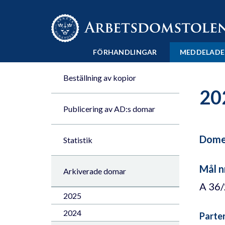
Till innehåll på sidan x
FÖRHANDLINGAR
MEDDELADE
Beställning av kopior
20
Publicering av AD:s domar
Domen
Statistik
Mål n
Arkiverade domar
A 36
2025
2024
Parte