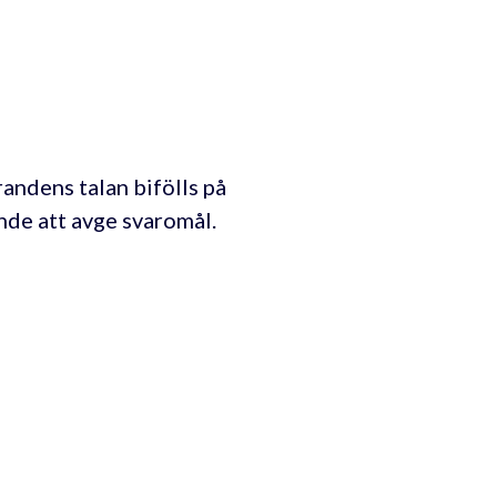
andens talan bifölls på
ande att avge svaromål.