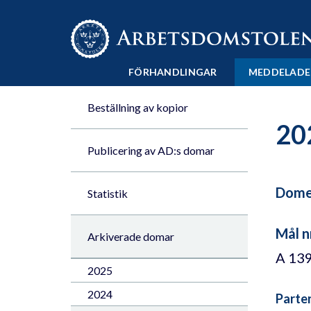
Till innehåll på sidan x
FÖRHANDLINGAR
MEDDELADE
Beställning av kopior
20
Publicering av AD:s domar
Domen
Statistik
Mål n
Arkiverade domar
A 13
2025
2024
Parte