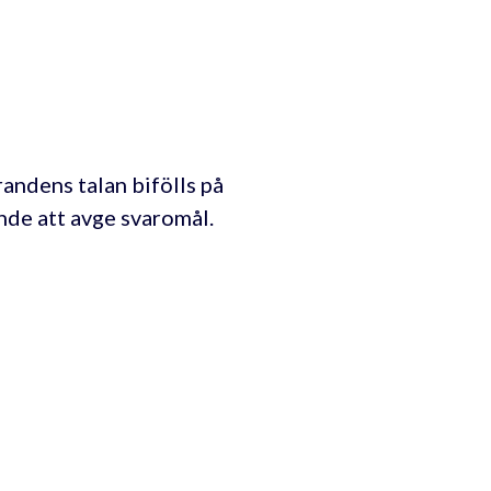
andens talan bifölls på
ande att avge svaromål.