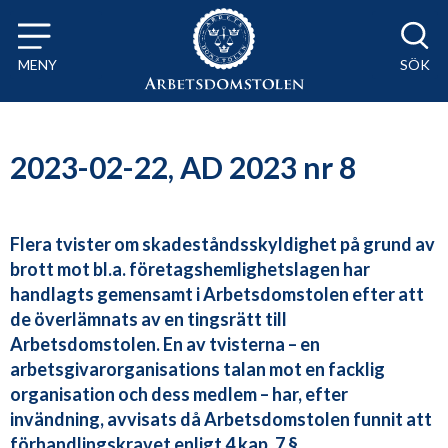
Till innehåll på sidan x
MENY
SÖK
2023-02-22, AD 2023 nr 8
Flera tvister om skadeståndsskyldighet på grund av
brott mot bl.a. företagshemlighetslagen har
handlagts gemensamt i Arbetsdomstolen efter att
de överlämnats av en tingsrätt till
Arbetsdomstolen. En av tvisterna – en
arbetsgivarorganisations talan mot en facklig
organisation och dess medlem – har, efter
invändning, avvisats då Arbetsdomstolen funnit att
förhandlingskravet enligt 4 kap. 7 §