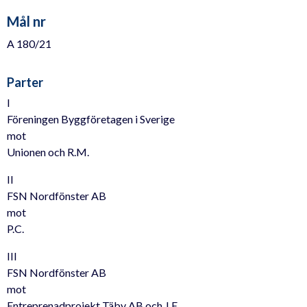
Mål nr
A 180/21
Parter
I
Föreningen Byggföretagen i Sverige
mot
Unionen och R.M.
II
FSN Nordfönster AB
mot
P.C.
III
FSN Nordfönster AB
mot
Entreprenadprojekt Täby AB och J.E.