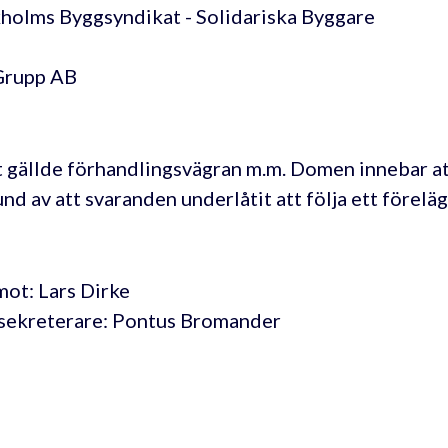
holms Byggsyndikat - Solidariska Byggare
Grupp AB
 gällde förhandlingsvägran m.m. Domen innebar att
und av att svaranden underlåtit att följa ett förel
ot: Lars Dirke
sekreterare: Pontus Bromander