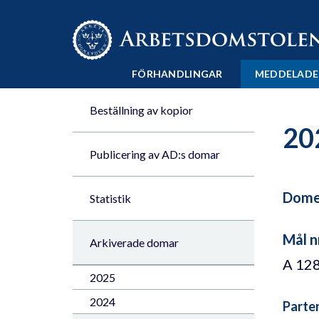
Till innehåll på sidan x
FÖRHANDLINGAR
MEDDELADE
Beställning av kopior
20
Publicering av AD:s domar
Domen
Statistik
Mål n
Arkiverade domar
A 12
2025
2024
Parte