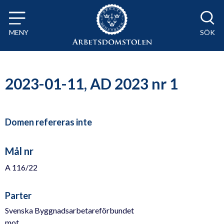
Till innehåll på sidan x
MENY
SÖK
2023-01-11, AD 2023 nr 1
Domen refereras inte
Mål nr
A 116/22
Parter
Svenska Byggnadsarbetareförbundet
mot