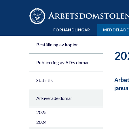
Till innehåll på sidan x
FÖRHANDLINGAR
MEDDELADE
Beställning av kopior
20
Publicering av AD:s domar
Arbet
Statistik
janua
Arkiverade domar
2025
2024