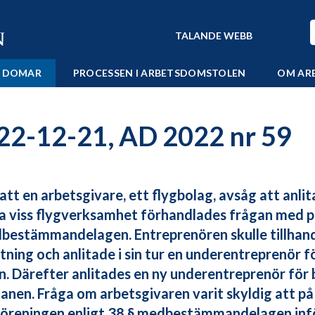
TALANDE WEBB
 DOMAR
PROCESSEN I ARBETSDOMSTOLEN
OM AR
22-12-21, AD 2022 nr 59
 att en arbetsgivare, ett flygbolag, avsåg att anli
a viss flygverksamhet förhandlades frågan med pi
bestämmandelagen. Entreprenören skulle tillhanda
tning och anlitade i sin tur en underentreprenör 
n. Därefter anlitades en ny underentreprenör fö
lanen. Fråga om arbetsgivaren varit skyldig att p
föreningen enligt 38 § medbestämmandelagen inf