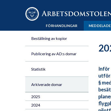
Till innehåll på sidan x
FÖRHANDLINGAR
MEDDELADE
Beställning av kopior
20
Publicering av AD:s domar
Inför
Statistik
utför
§ med
Arkiverade domar
besät
plane
2025
flygp
2024
pilot