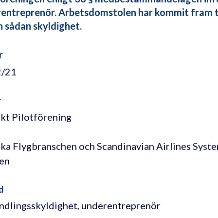
entreprenör. Arbetsdomstolen har kommit fram til
 sådan skyldighet.
r
2/21
r
kt Pilotförening
ka Flygbranschen och Scandinavian Airlines Sys
en
d
ndlingsskyldighet, underentreprenör