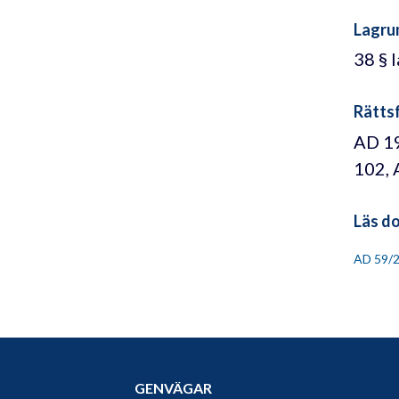
Lagru
38 § 
Rättsf
AD 19
102, 
Läs d
AD 59/
GENVÄGAR