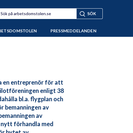
BETSDOMSTOLEN
PRESSMEDDELANDEN
ta en entreprenör för att
lotföreningen enligt 38
hålla bl.a. flygplan och
för bemanningen av
r bemanningen av
å nytt förhandla med
ör bytet av