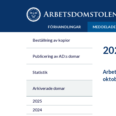
Till innehåll på sidan x
FÖRHANDLINGAR
MEDDELADE
Beställning av kopior
20
Publicering av AD:s domar
Arbet
Statistik
okto
Arkiverade domar
2025
2024