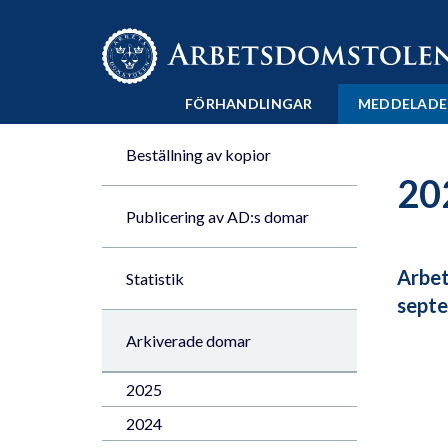
Till innehåll på sidan x
FÖRHANDLINGAR
MEDDELADE
Beställning av kopior
20
Publicering av AD:s domar
Arbet
Statistik
sept
Arkiverade domar
2025
2024