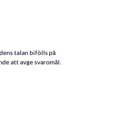
ens talan bifölls på
ande att avge svaromål.