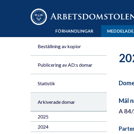
Till innehåll på sidan x
FÖRHANDLINGAR
MEDDELADE
Beställning av kopior
20
Publicering av AD:s domar
Domen
Statistik
Mål n
Arkiverade domar
A 84
2025
2024
Parte