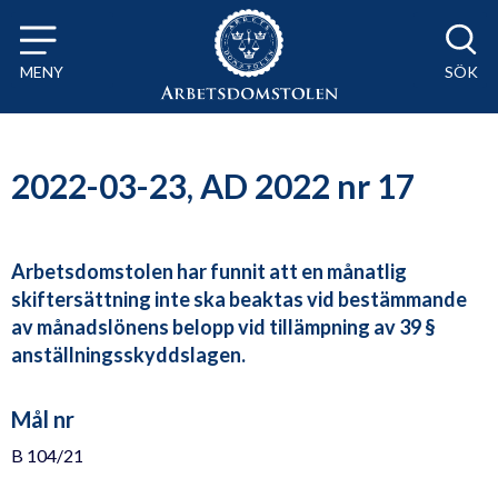
Till innehåll på sidan x
MENY
SÖK
2022-03-23, AD 2022 nr 17
Arbetsdomstolen har funnit att en månatlig
skiftersättning inte ska beaktas vid bestämmande
av månadslönens belopp vid tillämpning av 39 §
anställningsskyddslagen.
Mål nr
B 104/21