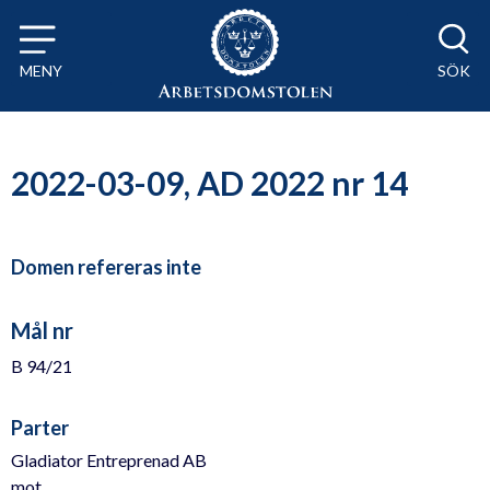
Till innehåll på sidan x
MENY
SÖK
2022-03-09, AD 2022 nr 14
Domen refereras inte
Mål nr
B 94/21
Parter
Gladiator Entreprenad AB
mot