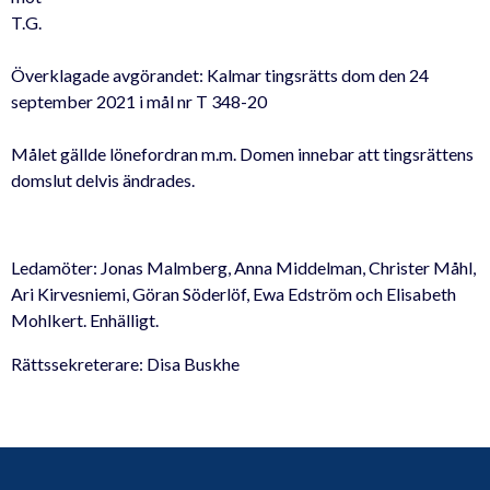
T.G.
Överklagade avgörandet: Kalmar tingsrätts dom den 24
september 2021 i mål nr T 348-20
Målet gällde lönefordran m.m. Domen innebar att tingsrättens
domslut delvis ändrades.
Ledamöter: Jonas Malmberg, Anna Middelman, Christer Måhl,
Ari Kirvesniemi, Göran Söderlöf, Ewa Edström och Elisabeth
Mohlkert. Enhälligt.
Rättssekreterare: Disa Buskhe