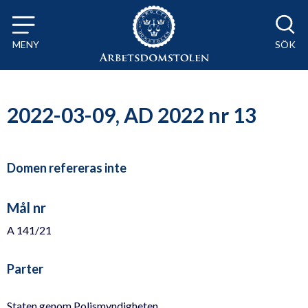
Till innehåll på sidan x
MENY
SÖK
2022-03-09, AD 2022 nr 13
Domen refereras inte
Mål nr
A 141/21
Parter
Staten genom Polismyndigheten