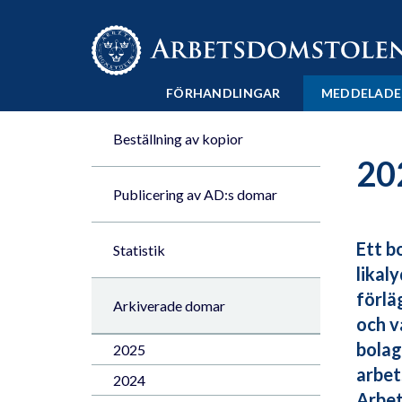
Till innehåll på sidan x
FÖRHANDLINGAR
MEDDELADE
Beställning av kopior
20
Publicering av AD:s domar
Ett b
Statistik
likal
förlä
Arkiverade domar
och v
bolag
2025
arbet
2024
Arbet