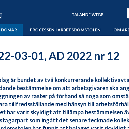
TALANDE WEBB
 DOMAR
PROCESSEN I ARBETSDOMSTOLEN
OM AR
22-03-01, AD 2022 nr 12
olag är bundet av två konkurrerande kollektivavtal
ydande bestämmelse om att arbetsgivaren ska an
ggningen av raster på förhand så noga som oms
ara tillfredsställande med hänsyn till arbetsförhå
et har varit skyldigt att tillämpa bestämmelsen äve
stagarpart som ingått det senare tecknade kollek
sdomstolen har funnit att bolaget varit skyldigt 