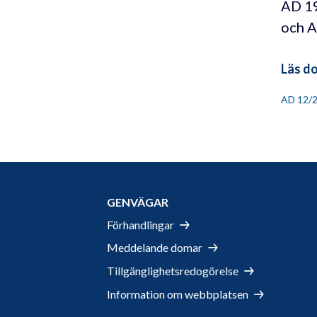
AD 19
och A
Läs d
AD 12/
GENVÄGAR
Förhandlingar
Meddelande domar
Tillgänglighetsredogörelse
Information om webbplatsen