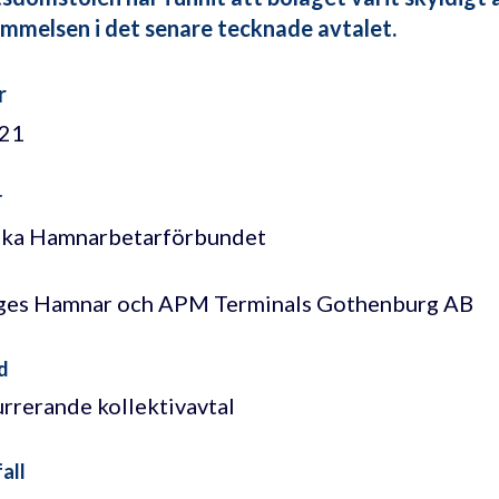
mmelsen i det senare tecknade avtalet.
r
/21
r
ska Hamnarbetarförbundet
ges Hamnar och APM Terminals Gothenburg AB
d
rrerande kollektivavtal
all