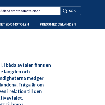
BETSDOMSTOLEN
PRESSMEDDELANDEN
. I båda avtalen finns en
ge längden och
tändigheterna medger
llandena. Fråga är om
n i relation till den
tivavtalet.
att tillämpa