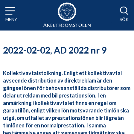
Till innehåll på sidan x
MENY
SÖK
2022-02-02, AD 2022 nr 9
Kollektivavtalstolkning. Enligt ett kollektivavtal
avseende distribution av direktreklam är den
gängse lönen för behovsanställda distributörer som
delar ut reklam med bil prestationslön. I en
anmärkning i kollektivavtalet finns en regel om
garantilön, enligt vilken lön motsvarande timlön ska
utgå, om utfallet av prestationslönen blir lägre än
timlönen för en normalprestation. I samma
bestämmelse anges att gemensam tidmätning ska