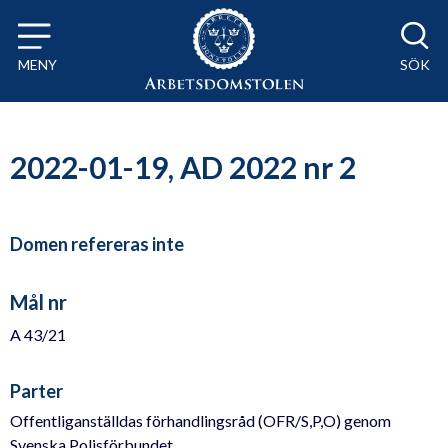
Till innehåll på sidan x
MENY
SÖK
2022-01-19, AD 2022 nr 2
Domen refereras inte
Mål nr
A 43/21
Parter
Offentliganställdas förhandlingsråd (OFR/S,P,O) genom
Svenska Polisförbundet