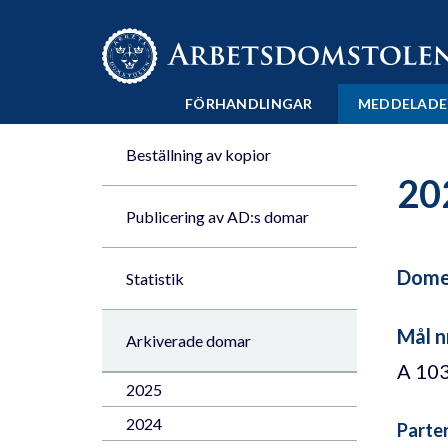
Till innehåll på sidan x
FÖRHANDLINGAR
MEDDELADE
Beställning av kopior
20
Publicering av AD:s domar
Domen
Statistik
Mål n
Arkiverade domar
A 10
2025
2024
Parte