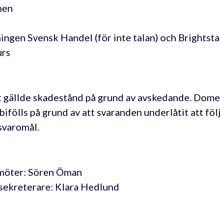
nen
ingen Svensk Handel (för inte talan) och Brightst
urs
 gällde skadestånd på grund av avskedande. Dome
 bifölls på grund av att svaranden underlåtit att föl
svaromål.
möter: Sören Öman
sekreterare: Klara Hedlund