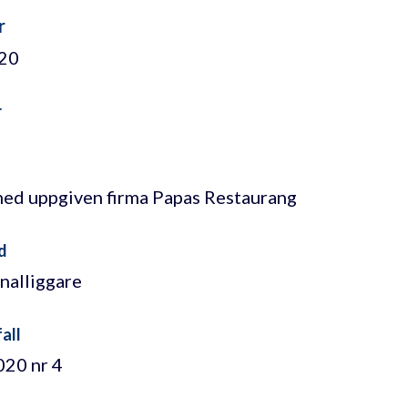
r
/20
r
med uppgiven firma Papas Restaurang
d
nalliggare
all
20 nr 4