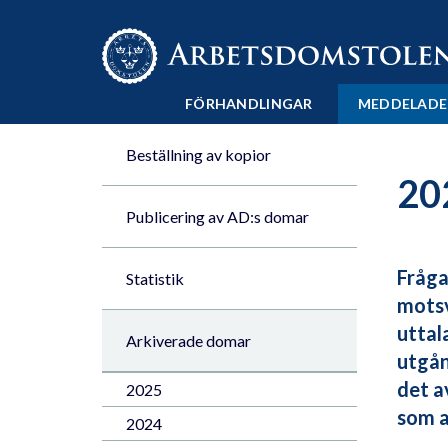
Till innehåll på sidan x
FÖRHANDLINGAR
MEDDELADE
Beställning av kopior
20
Publicering av AD:s domar
Fråga
Statistik
motsv
uttal
Arkiverade domar
utgån
det a
2025
som a
2024