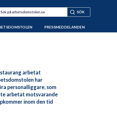
BETSDOMSTOLEN
PRESSMEDDELANDEN
estaurang arbetat
betsdomstolen har
föra personalliggare, som
inte arbetat motsvarande
uppkommer inom den tid