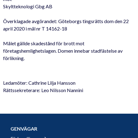
Skyltteknologi Gbg AB
Överklagade avgörandet: Göteborgs tingsrätts dom den 22
april 2020 i mål nr T 14162-18
Målet gällde skadestånd för brott mot
företagshemlighetslagen. Domen innebar stadfästelse av
förlikning.
Ledamöter: Cathrine Lilja Hansson
Rättssekreterare: Leo Nilsson Nannini
GENVÄGAR