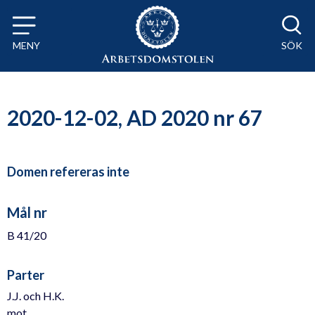
Till innehåll på sidan x
MENY
SÖK
2020-12-02, AD 2020 nr 67
Domen refereras inte
Mål nr
B 41/20
Parter
J.J. och H.K.
mot