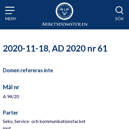
Till innehåll på sidan x
MENY
SÖK
2020-11-18, AD 2020 nr 61
Domen refereras inte
Mål nr
A 94/20
Parter
Seko, Service- och kommunikationsfacket
mot