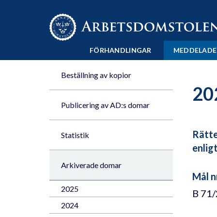
Till innehåll på sidan x
FÖRHANDLINGAR
MEDDELADE
Beställning av kopior
20
Publicering av AD:s domar
Rätte
Statistik
enlig
Arkiverade domar
Mål 
2025
B 71
2024