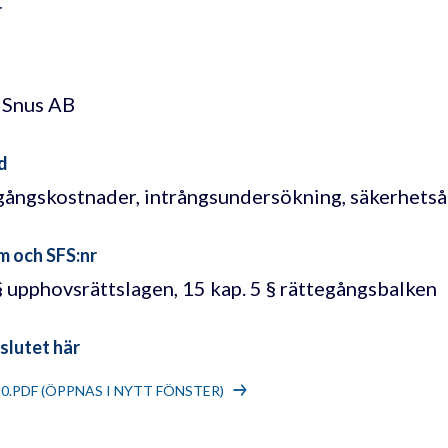
r
 Snus AB
d
gångskostnader, intrångsundersökning, säkerhets
m och SFS:nr
§ upphovsrättslagen, 15 kap. 5 § rättegångsbalken
slutet här
20.PDF (ÖPPNAS I NYTT FÖNSTER)