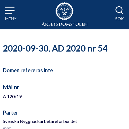
Till innehåll på sidan x
MENY
SÖK
2020-09-30, AD 2020 nr 54
Domen refereras inte
Mål nr
A 120/19
Parter
Svenska Byggnadsarbetareförbundet
mot