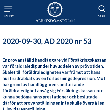
Till innehåll på sidan x
MENY
SÖK
2020-09-30, AD 2020 nr 53
En provanställd handläggare vid Försäkringskassan
var föräldraledig under huvuddelen av prövotiden.
Skälet till föräldraledigheten var främst att hans
hustru drabbats av en förlossningsdepression. Mot
bakgrund av handläggarens omfattande
föräldraledighet ansåg sig Försäkringskassan inte
kunna bedöma hans prestationer och beslutade
därför att provanställningen inte skulle övergå i en
tillsvidareanställning.