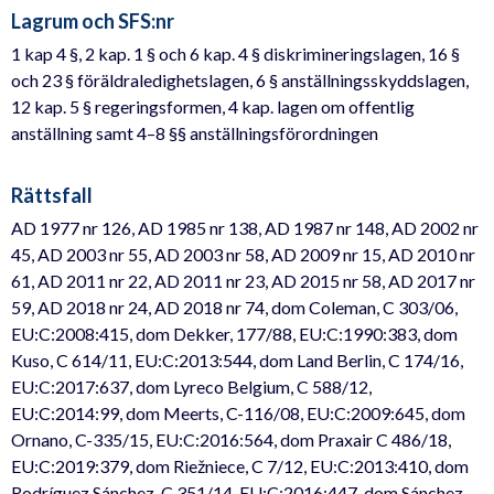
Lagrum och SFS:nr
1 kap 4 §, 2 kap. 1 § och 6 kap. 4 § diskrimineringslagen, 16 §
och 23 § föräldraledighetslagen, 6 § anställningsskyddslagen,
12 kap. 5 § regeringsformen, 4 kap. lagen om offentlig
anställning samt 4–8 §§ anställningsförordningen
Rättsfall
AD 1977 nr 126, AD 1985 nr 138, AD 1987 nr 148, AD 2002 nr
45, AD 2003 nr 55, AD 2003 nr 58, AD 2009 nr 15, AD 2010 nr
61, AD 2011 nr 22, AD 2011 nr 23, AD 2015 nr 58, AD 2017 nr
59, AD 2018 nr 24, AD 2018 nr 74, dom Coleman, C 303/06,
EU:C:2008:415, dom Dekker, 177/88, EU:C:1990:383, dom
Kuso, C 614/11, EU:C:2013:544, dom Land Berlin, C 174/16,
EU:C:2017:637, dom Lyreco Belgium, C 588/12,
EU:C:2014:99, dom Meerts, C-116/08, EU:C:2009:645, dom
Ornano, C-335/15, EU:C:2016:564, dom Praxair C 486/18,
EU:C:2019:379, dom Riežniece, C 7/12, EU:C:2013:410, dom
Rodríguez Sánchez, C 351/14, EU:C:2016:447, dom Sánchez-