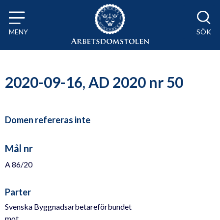
Till innehåll på sidan x
MENY
SÖK
2020-09-16, AD 2020 nr 50
Domen refereras inte
Mål nr
A 86/20
Parter
Svenska Byggnadsarbetareförbundet
mot