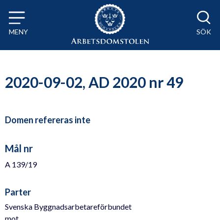
Till innehåll på sidan x
MENY
SÖK
2020-09-02, AD 2020 nr 49
Domen refereras inte
Mål nr
A 139/19
Parter
Svenska Byggnadsarbetareförbundet
mot