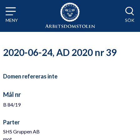
Till innehåll på sidan x
MENY
SÖK
2020-06-24, AD 2020 nr 39
Domen refereras inte
Mål nr
B 84/19
Parter
SHS Gruppen AB
mot