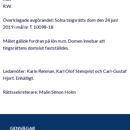
R.W.
Överklagade avgörandet: Solna tingsrätts dom den 24 juni
2019 i mål nr T 10098-18
Målet gällde fordran på lön m.m. Domen innebar att
tingsrättens domslut fastställdes.
Ledamöter: Karin Renman, Karl Olof Stenqvist och Carl-Gustaf
Hjort. Enhälligt.
Rättssekreterare: Malin Simon Holm
GENVÄGAR