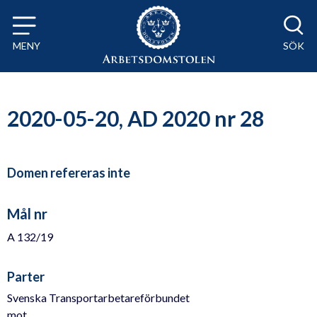
Till innehåll på sidan x
MENY
SÖK
2020-05-20, AD 2020 nr 28
Domen refereras inte
Mål nr
A 132/19
Parter
Svenska Transportarbetareförbundet
mot