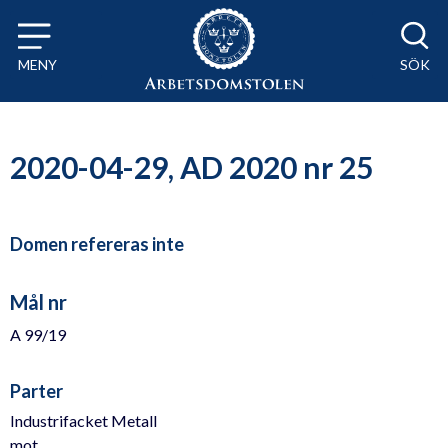
Till innehåll på sidan x
MENY
SÖK
2020-04-29, AD 2020 nr 25
Domen refereras inte
Mål nr
A 99/19
Parter
Industrifacket Metall
mot