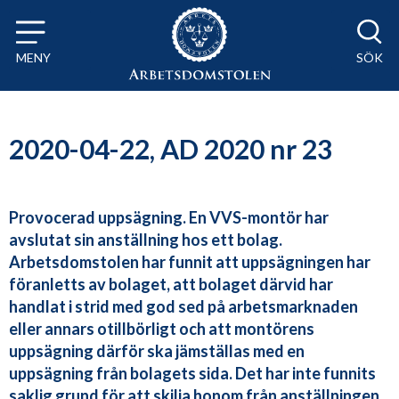
Till innehåll på sidan x
MENY
SÖK
2020-04-22, AD 2020 nr 23
Provocerad uppsägning. En VVS-montör har
avslutat sin anställning hos ett bolag.
Arbetsdomstolen har funnit att uppsägningen har
föranletts av bolaget, att bolaget därvid har
handlat i strid med god sed på arbetsmarknaden
eller annars otillbörligt och att montörens
uppsägning därför ska jämställas med en
uppsägning från bolagets sida. Det har inte funnits
saklig grund för att skilja honom från anställningen.