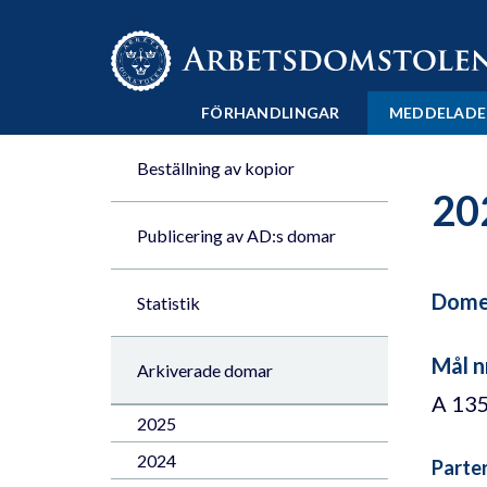
Till innehåll på sidan x
FÖRHANDLINGAR
MEDDELADE
Beställning av kopior
20
Publicering av AD:s domar
Domen
Statistik
Mål n
Arkiverade domar
A 13
2025
2024
Parte