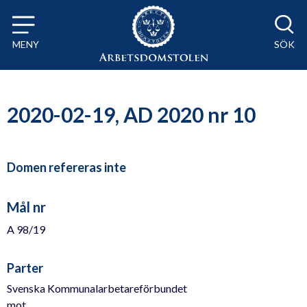
Till innehåll på sidan x
MENY
SÖK
2020-02-19, AD 2020 nr 10
Domen refereras inte
Mål nr
A 98/19
Parter
Svenska Kommunalarbetareförbundet
mot