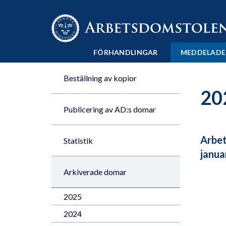
Till innehåll på sidan x
FÖRHANDLINGAR
MEDDELADE
Beställning av kopior
20
Publicering av AD:s domar
Arbet
Statistik
janua
Arkiverade domar
2025
2024