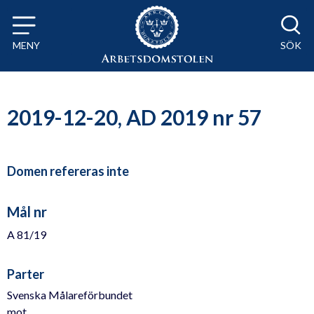
Till innehåll på sidan x
MENY
SÖK
2019-12-20, AD 2019 nr 57
Domen refereras inte
Mål nr
A 81/19
Parter
Svenska Målareförbundet
mot