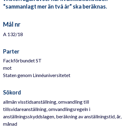
”sammanlagt mer än två år” ska beräknas.
Mål nr
A 132/18
Parter
Fackförbundet ST
mot
Staten genom Linnéuniversitetet
Sökord
allmän visstidsanställning, omvandling till
tillsvidareanställning, omvandlingsregeln i
anställningsskyddslagen, beräkning av anställningstid, år,
månad