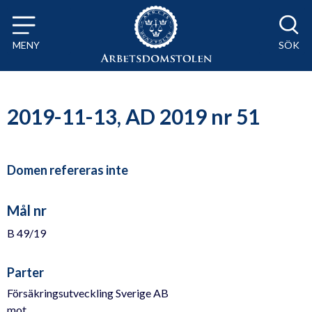
Till innehåll på sidan x
MENY
SÖK
2019-11-13, AD 2019 nr 51
Domen refereras inte
Mål nr
B 49/19
Parter
Försäkringsutveckling Sverige AB
mot