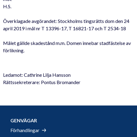
H.S.
Överklagade avgörandet: Stockholms tingsrätts dom den 24
april 2019 i mål nr T 13396-17, T 16821-17 och T 2534-18
Målet gällde skadestånd m.m. Domen innebar stadfästelse av
förlikning.
Ledamot: Cathrine Lilja Hansson
Rättssekreterare: Pontus Bromander
GENVÄGAR
Förhandlingar