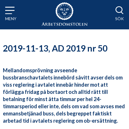
Till innehåll på sidan x
MENY
SÖK
2019-11-13, AD 2019 nr 50
Mellandomsprövning avseende
bussbranschavtalets innebörd såvitt avser dels om
viss reglering i avtalet innebär hinder mot att
förlägga fridag på bortaort och alltid rätt till
betalning för minst åtta timmar per hel 24-
timmarsperiod eller inte, dels om vad som avses med
enmansbetjänad buss, dels begreppet faktiskt
arbetad tid i avtalets reglering om ob-ersättning.