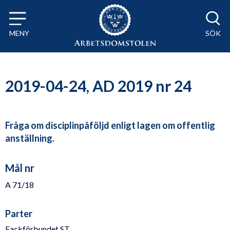
Till innehåll på sidan x
MENY
SÖK
2019-04-24, AD 2019 nr 24
Fråga om disciplinpåföljd enligt lagen om offentlig
anställning.
Mål nr
A 71/18
Parter
Fackförbundet ST