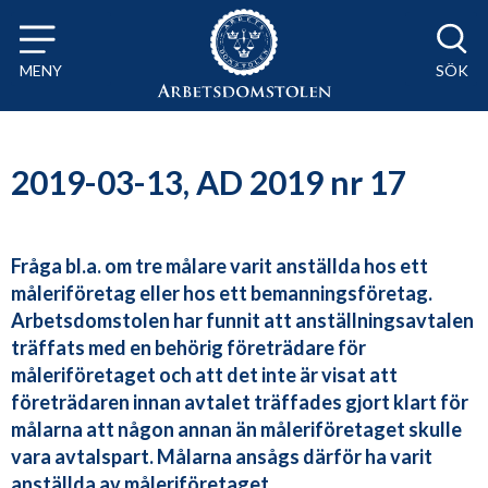
Till innehåll på sidan x
MENY
SÖK
2019-03-13, AD 2019 nr 17
Fråga bl.a. om tre målare varit anställda hos ett
måleriföretag eller hos ett bemanningsföretag.
Arbetsdomstolen har funnit att anställningsavtalen
träffats med en behörig företrädare för
måleriföretaget och att det inte är visat att
företrädaren innan avtalet träffades gjort klart för
målarna att någon annan än måleriföretaget skulle
vara avtalspart. Målarna ansågs därför ha varit
anställda av måleriföretaget.