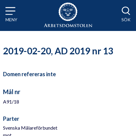
Till innehåll på sidan x
MENY
SÖK
2019-02-20, AD 2019 nr 13
Domen refereras inte
Mål nr
A91/18
Parter
Svenska Målareförbundet
mot