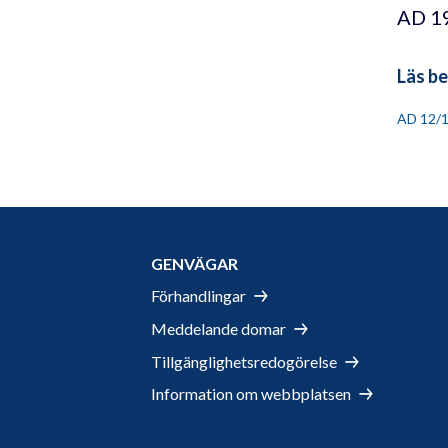
AD 19
Läs be
AD 12/
GENVÄGAR
Förhandlingar
Meddelande domar
Tillgänglighetsredogörelse
Information om webbplatsen