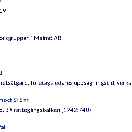
/19
r
orsgruppen i Malmö AB
d
hetsåtgärd, företagsledares uppsägningstid, verkst
m och SFS:nr
p. 3 § rättegångsbalken (1942:740)
all