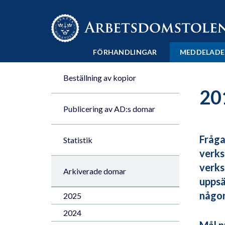
Till innehåll på sidan x
FÖRHANDLINGAR
MEDDELADE
Beställning av kopior
20
Publicering av AD:s domar
Fråga
Statistik
verks
verks
Arkiverade domar
uppsä
någon
2025
2024
Mål n