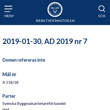
Till innehåll på sidan x
MENY
SÖK
2019-01-30, AD 2019 nr 7
Domen refereras inte
Mål nr
A 118/18
Parter
Svenska Byggnadsarbetareförbundet
mot