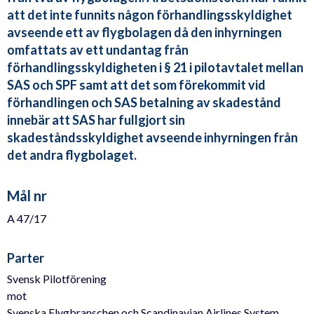
att det inte funnits någon förhandlingsskyldighet
avseende ett av flygbolagen då den inhyrningen
omfattats av ett undantag från
förhandlingsskyldigheten i § 21 i pilotavtalet mellan
SAS och SPF samt att det som förekommit vid
förhandlingen och SAS betalning av skadestånd
innebär att SAS har fullgjort sin
skadeståndsskyldighet avseende inhyrningen från
det andra flygbolaget.
Mål nr
A 47/17
Parter
Svensk Pilotförening
mot
Svenska Flygbranschen och Scandinavian Airlines System