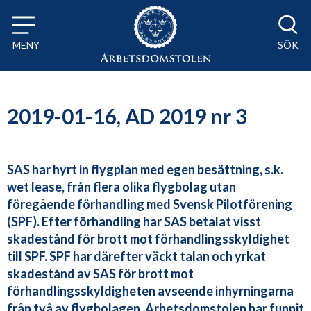
Till innehåll på sidan x
MENY
SÖK
2019-01-16, AD 2019 nr 3
SAS har hyrt in flygplan med egen besättning, s.k.
wet lease, från flera olika flygbolag utan
föregående förhandling med Svensk Pilotförening
(SPF). Efter förhandling har SAS betalat visst
skadestånd för brott mot förhandlingsskyldighet
till SPF. SPF har därefter väckt talan och yrkat
skadestånd av SAS för brott mot
förhandlingsskyldigheten avseende inhyrningarna
från två av flygbolagen. Arbetsdomstolen har funnit